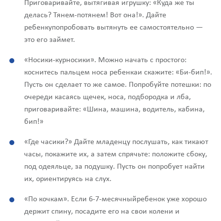
Приговаривайте, вытягивая игрушку: «Куда же ты
делась? Тянем-потянем! Вот она!». Дайте
ребенкупопробовать вытянуть ее самостоятельно —
это его займет.
«Носики-курносики». Можно начать с простого:
коснитесь пальцем носа ребенкаи скажите: «Би-бип!».
Пусть он сделает то же самое. Попробуйте потешки: по
очереди касаясь щечек, носа, подбородка и лба,
приговаривайте: «Шина, машина, водитель, кабина,
бип!»
«Где часики?» Дайте младенцу послушать, как тикают
часы, покажите их, а затем спрячьте: положите сбоку,
под одеяльце, за подушку. Пусть он попробует найти
их, ориентируясь на слух.
«По кочкам». Если 6-7-месячныйребенок уже хорошо
держит спину, посадите его на свои колени и