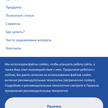
Продукты
Полезные статьи
Сервисы
Где купить?
Часто задаваемые вопросы
Контакты
Мы используем файлы cookies, чтобы улучшить работу сайта, а
также Ваш опыт взаимодействия с ним. Продолжая работать с
сайтом, Вы даете согласие на использование файлов cookie,
включая рекомендательные технологии (метрические cookies).
Подробнее о рекомендательных технологиях смотрите в
Правила
Политика по персональным данным
применения рекомендательных технологий
.
Условия онлайн-использования
Карта сайта
Правила применения рекомендательных технологий
Принять