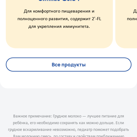
Для комфортного пищеварения и
Д
полноценного развития, содержит 2'-FL
полн
для укрепления иммунитета.
Все продукты
Важное примечание: Грудное молоко — лучшее питание для
ребёнка, его необходимо сохранять как можно дольше. Если
грудное вскармливание невозможно, педиатр поможет подобрать
Вам молочную смесь, по составу и свойствам приближенную