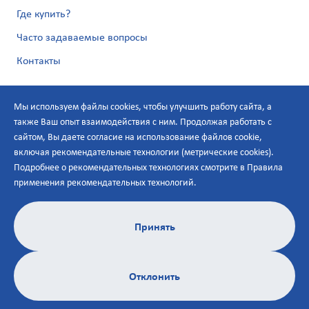
Где купить?
Часто задаваемые вопросы
Контакты
Мы используем файлы cookies, чтобы улучшить работу сайта, а
также Ваш опыт взаимодействия с ним. Продолжая работать с
сайтом, Вы даете согласие на использование файлов cookie,
включая рекомендательные технологии (метрические cookies).
Подробнее о рекомендательных технологиях смотрите в
Правила
Политика по персональным данным
применения рекомендательных технологий
.
Условия онлайн-использования
Карта сайта
Правила применения рекомендательных технологий
Принять
© 2026 ООО «Эбботт Лэбораториз»
125171, Москва, Ленинградское шоссе, д.16А,
Отклонить
строение 1, БЦ «Метрополис».