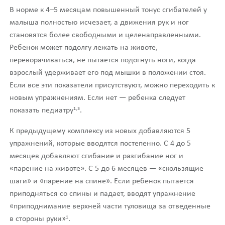
В норме к 4–5 месяцам повышенный тонус сгибателей у
малыша полностью исчезает, а движения рук и ног
становятся более свободными и целенаправленными.
Ребенок может подолгу лежать на животе,
переворачиваться, не пытается подогнуть ноги, когда
взрослый удерживает его под мышки в положении стоя.
Если все эти показатели присутствуют, можно переходить к
новым упражнениям. Если нет — ребенка следует
1,3
показать педиатру
.
К предыдущему комплексу из новых добавляются 5
упражнений, которые вводятся постепенно. С 4 до 5
месяцев добавляют сгибание и разгибание ног и
«парение на животе». С 5 до 6 месяцев — «скользящие
шаги» и «парение на спине». Если ребенок пытается
приподняться со спины и падает, вводят упражнение
«приподнимание верхней части туловища за отведенные
1
в стороны руки»
.