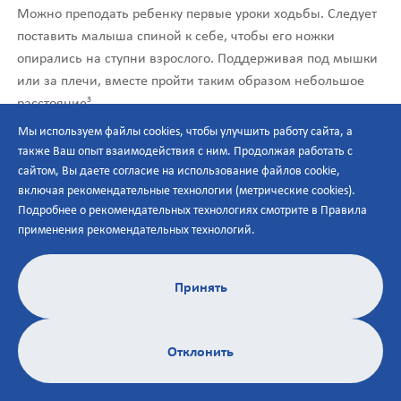
Можно преподать ребенку первые уроки ходьбы. Следует
поставить малыша спиной к себе, чтобы его ножки
опирались на ступни взрослого. Поддерживая под мышки
или за плечи, вместе пройти таким образом небольшое
3
расстояние
.
Мы используем файлы cookies, чтобы улучшить работу сайта, а
В любом случае до начала выполнения массажа следует
также Ваш опыт взаимодействия с ним. Продолжая работать с
проконсультироваться с лечащим врачом и обсудить
сайтом, Вы даете согласие на использование файлов cookie,
подходящие для вашего ребенка массажные приемы.
включая рекомендательные технологии (метрические cookies).
Будет нелишним обсуждать это на регулярных визитах к
Подробнее о рекомендательных технологиях смотрите в
Правила
педиатру. Возможно, ваш ребенок потребует
применения рекомендательных технологий
.
индивидуального подхода и выполнение массажа следует
доверить медицинскому работнику.
Принять
Выполняйте массаж, только если ребенок здоров и его
ничего не беспокоит. Малыш должен положительно
Отклонить
реагировать на выполнение массажа. Если массаж
неприятен, ребенок демонстрирует негативную или
болевую реакцию, массаж следует прекратить и