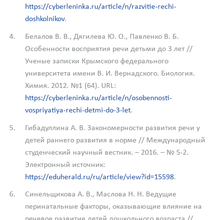
https://cyberleninka.ru/article/n/razvitie-rechi-
doshkolnikov
.
Белалов В. В., Дягилева Ю. О., Павленко В. Б.
Особенности восприятия речи детьми до 3 лет //
Ученые записки Крымского федерального
университета имени В. И. Вернадского. Биология.
Химия. 2012. №1 (64). URL:
https://cyberleninka.ru/article/n/osobennosti-
vospriyatiya-rechi-detmi-do-3-let
.
Гибадуллина А. В. Закономерности развития речи у
детей раннего развития в норме // Международный
студенческий научный вестник. – 2016. – № 5-2.
Электронный источник:
https://eduherald.ru/ru/article/view?id=15598
.
Синельщикова А. В., Маслова Н. Н. Ведущие
перинатальные факторы, оказывающие влияние на
речевое развитие детей дошкольного возраста //