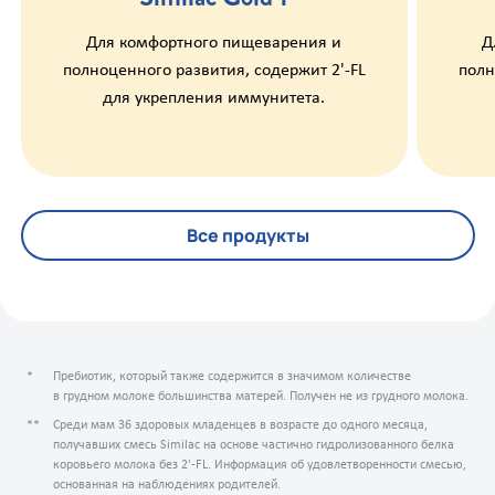
Для комфортного пищеварения и
Д
полноценного развития, содержит 2'-FL
полн
для укрепления иммунитета.
Все продукты
Пребиотик, который также содержится в значимом количестве
в грудном молоке большинства матерей. Получен не из грудного молока.
Среди мам 36 здоровых младенцев в возрасте до одного месяца,
получавших смесь Similac на основе частично гидролизованного белка
коровьего молока без 2'-FL. Информация об удовлетворенности смесью,
основанная на наблюдениях родителей.