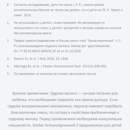
Согласно исследованию, дети на смеси с 2’-FL, имели уровни
воспалительных белков на таком же уровне, что и дети на ГВ. К. Гэринг и
соавт. 2016.
Не использовать у детей с галактоземией. Не рекомендуется
использовать эту смесь у детей с аллергией к белкам коровьего молока
без рекомендации врача.
Первая зарегистрированная в России смесь типа "Гипоаллергенная" с 2'-
FL олигосахаридами грудного молока. Номер рег. удостоверения
RU.77.99.32.004.E.004376.10.18 от 02.10.2018.
Reverri EJ, et al. J Nutr 2018, 10, 1346.
Marriage BJ, et al. J Pediatr Gastroenterol Nutr. 2015;61:649-658.
По сравнению со смесями на основе пальмового масла.
Важное примечание: Грудное молоко — лучшее питание для
ребёнка, его необходимо сохранять как можно дольше. Если
грудное вскармливание невозможно, педиатр поможет подобрать
Вам молочную смесь, по составу и свойствам приближенную к
грудному молоку. Перед применением необходима консультация
специалиста. Similac Гипоаллергенный 2 предназначен для детей