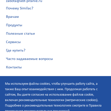
zabota@abt-pitanie.ru
Почему Similac?
Врачам
Продукты
Полезные статьи
Сервисы
Где купить?
Часто задаваемые вопросы
Контакты
Мы используем файлы cookies, чтобы улучшить работу сайта, а
также Ваш опыт взаимодействия с ним. Продолжая работать с
сайтом, Вы даете согласие на использование файлов cookie,
включая рекомендательные технологии (метрические cookies).
Подробнее о рекомендательных технологиях смотрите в
Правила
Политика по персональным данным
применения рекомендательных технологий
.