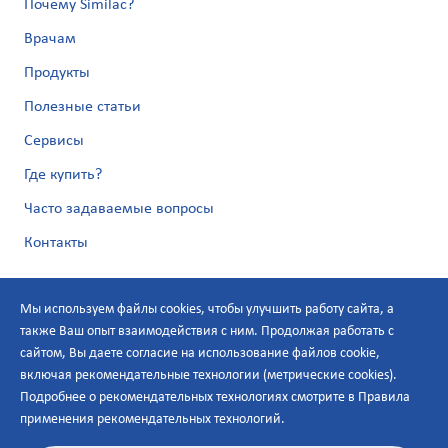
Почему Similac?
Врачам
Продукты
Полезные статьи
Сервисы
Где купить?
Часто задаваемые вопросы
Контакты
Мы используем файлы cookies, чтобы улучшить работу сайта, а
также Ваш опыт взаимодействия с ним. Продолжая работать с
сайтом, Вы даете согласие на использование файлов cookie,
включая рекомендательные технологии (метрические cookies).
Подробнее о рекомендательных технологиях смотрите в
Правила
Политика по персональным данным
применения рекомендательных технологий
.
Условия онлайн-использования
Карта сайта