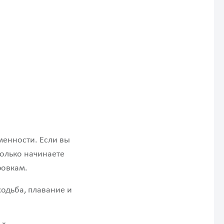
менности. Если вы
только начинаете
ровкам.
одьба, плавание и