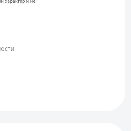
й характер и не
ности