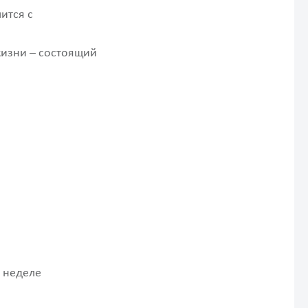
ится с
жизни – состоящий
й неделе