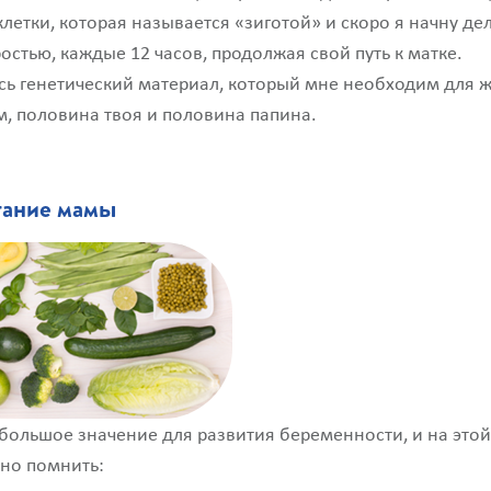
летки, которая называется «зиготой» и скоро я начну дел
остью, каждые 12 часов, продолжая свой путь к матке.
есь генетический материал, который мне необходим для 
м, половина твоя и половина папина.
тание мамы
большое значение для развития беременности, и на это
но помнить: