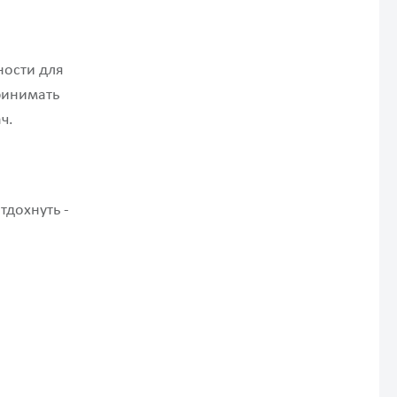
ности для
ринимать
ч.
тдохнуть -