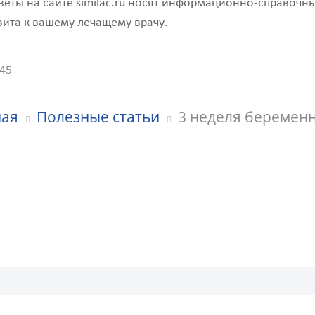
веты на сайте similac.ru носят информационно-справочны
зита к вашему лечащему врачу.
045
ная
Полезные статьи
3 неделя беремен