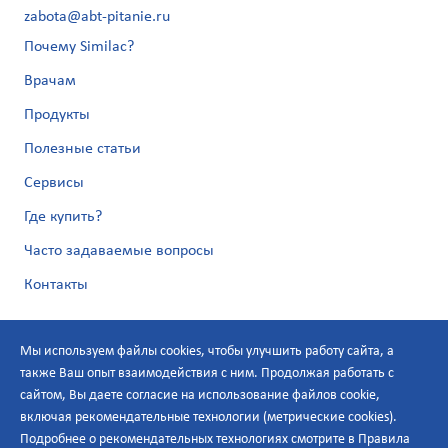
zabota@abt-pitanie.ru
Почему Similac?
Врачам
Продукты
Полезные статьи
Сервисы
Где купить?
Часто задаваемые вопросы
Контакты
Мы используем файлы cookies, чтобы улучшить работу сайта, а
также Ваш опыт взаимодействия с ним. Продолжая работать с
сайтом, Вы даете согласие на использование файлов cookie,
включая рекомендательные технологии (метрические cookies).
Подробнее о рекомендательных технологиях смотрите в
Правила
Политика по персональным данным